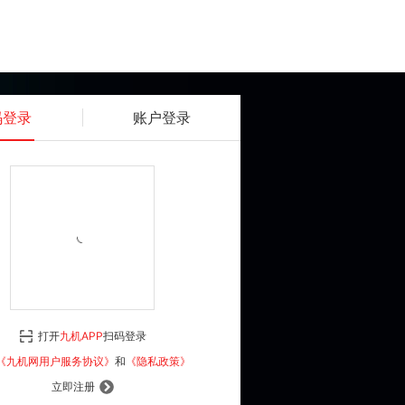
码登录
账户登录
获取动态密码
确认
《九机网用户服务协议》
和
《隐私政策》
打开
九机APP
扫码登录
登 录
《九机网用户服务协议》
和
《隐私政策》
立即注册