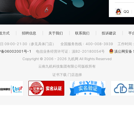
QQ
送方式
|
招聘信息
|
关于我们
|
联系我们
|
投诉建议
|
平
 09:00-21:30（参见具体门店）
全国服务热线
:
400-008-3939
工作时间
P备06002001号-1
电信业务经营许可证
:
滇B2-20180054号
滇公网安备 5
Copyright © 2006 - 2026 九机网 All Rights Reserved
云南九机科技集团有限公司版权所有
证书下载
门店选择