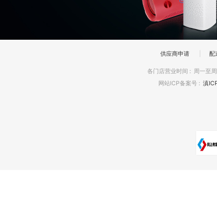
供应商申请
|
配
各门店营业时间
:
周一至周日
网站ICP备案号
:
滇IC