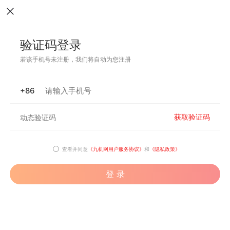
验证码登录
若该手机号未注册，我们将自动为您注册
+86
获取验证码
查看并同意
《九机网用户服务协议》
和
《隐私政策》
登 录