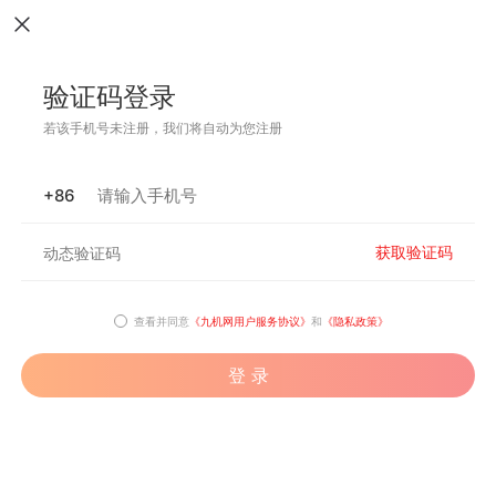
验证码登录
若该手机号未注册，我们将自动为您注册
+86
获取验证码
查看并同意
《九机网用户服务协议》
和
《隐私政策》
登 录