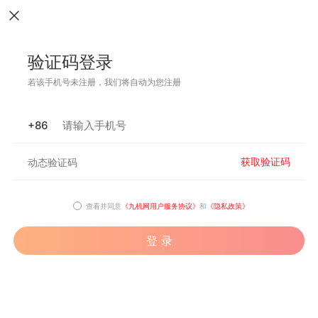
验证码登录
若该手机号未注册，我们将自动为您注册
+86
获取验证码
查看并同意
《九机网用户服务协议》
和
《隐私政策》
登 录