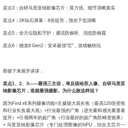
卖点3：自研马里亚纳影像芯片：算力强、细节清晰真实
卖点4：2K钻石屏幕：8倍提亮，强光下也清晰
卖点5：全方位隐私守护：通话防偷听、消息防偷窥
卖点6：骁龙8 Gen2：安卓最强“芯”，游戏畅快玩
那接下来展开讲讲：
卖点1、2、3——最强三主设，单反级哈苏人像、自研马里亚
纳影像芯片，造就最强摄影。为什么敢这样说？
因为Find x6系列摄像功能=主摄级大底长焦（最高120倍变焦
和行业长焦最大底）+行业最强的广角（进光量和感光量显著
提升）+引领两年的超广角（行业最好的超广角防畸变效果）
+ 马里亚纳影像芯片（专门处理图像的NPU，结合主芯片一