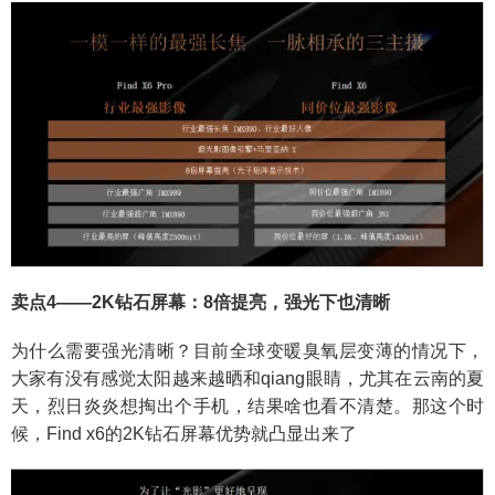
卖点4——2K钻石屏幕：8倍提亮，强光下也清晰
为什么需要强光清晰？目前全球变暖臭氧层变薄的情况下，
大家有没有感觉太阳越来越晒和qiang眼睛，尤其在云南的夏
天，烈日炎炎想掏出个手机，结果啥也看不清楚。那这个时
候，Find x6的2K钻石屏幕优势就凸显出来了