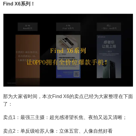
Find X6系列！
那为大家省时间，本次Find X6的卖点已经为大家整理在下面
了：
卖点1：最强三主摄：超光感潜望长焦、夜拍又远又清晰；
卖点2：单反级哈苏人像：立体五官、人像自然好看