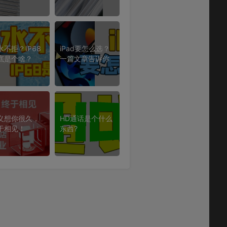
水不拒？IP68
iPad要怎么选？
底是个啥？
一篇文章告诉你
义想你很久，
HD通话是个什么
于相见！
东西?