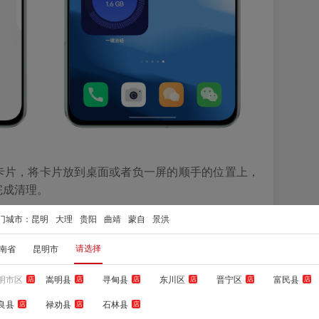
速览卡片，将卡片放到桌面或者负一屏的顺手的位置上，
完成清理。
门城市：
昆明
大理
贵阳
曲靖
蒙自
景洪
请选择
南省
昆明市
明市区
嵩明县
寻甸县
东川区
晋宁区
富民县
店
店
店
店
店
店
良县
禄劝县
石林县
店
店
店