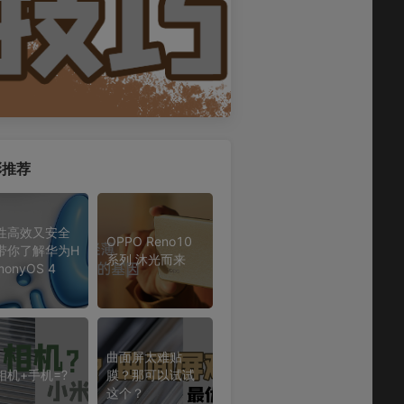
彩推荐
性高效又安全
OPPO Reno10
带你了解华为H
系列 沐光而来
monyOS 4
曲面屏太难贴
相机+手机=?
膜？那可以试试
这个？