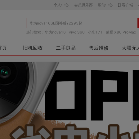
个人中心
会员俱乐部
帮助中心
客户端
热门搜索：
华为nova16
vivo S60
小米17T
荣耀 X80 ProMax
首页
旧机回收
二手良品
售后维修
大疆无