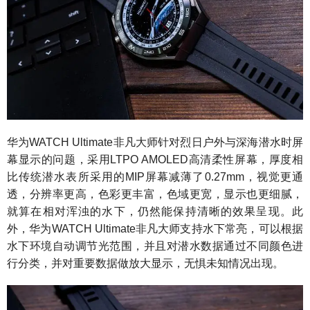
华为WATCH Ultimate非凡大师针对烈日户外与深海潜水时屏
幕显示的问题，采用LTPO AMOLED高清柔性屏幕，厚度相
比传统潜水表所采用的MIP屏幕减薄了0.27mm，视觉更通
透，分辨率更高，色彩更丰富，色域更宽，显示也更细腻，
就算在相对浑浊的水下，仍然能保持清晰的效果呈现。此
外，华为WATCH Ultimate非凡大师支持水下常亮，可以根据
水下环境自动调节光范围，并且对潜水数据通过不同颜色进
行分类，并对重要数据做放大显示，无惧未知情况出现。