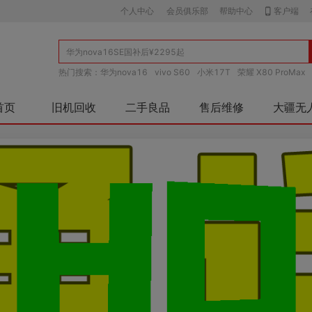
个人中心
会员俱乐部
帮助中心
客户端
热门搜索：
华为nova16
vivo S60
小米17T
荣耀 X80 ProMax
首页
旧机回收
二手良品
售后维修
大疆无