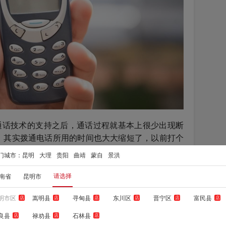
音通话技术的支持之后，通话过程就基本上很少出现断
，其实拨通电话所用的时间也大大缩短了，以前打个
通，而在VoLTE技术的支持下，平均2秒就能拨通电
门城市：
昆明
大理
贵阳
曲靖
蒙自
景洪
，要说起VoLTE高清语音通话技术最大的改进，那
请选择
南省
昆明市
验最为深刻，正打着游戏呢，特别是团战的关键时
明市区
嵩明县
寻甸县
东川区
晋宁区
富民县
店
店
店
店
店
店
，突然来个电话，真是欲哭无泪，因为接了电话后，
良县
禄劝县
石林县
店
店
店
一来，等你挂了电话重新加载进游戏后，你早就挂