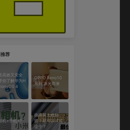
彩推荐
性高效又安全
OPPO Reno10
带你了解华为H
系列 沐光而来
monyOS 4
曲面屏太难贴
相机+手机=?
膜？那可以试试
这个？