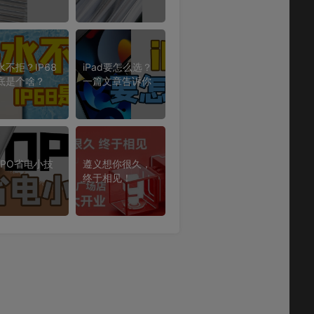
水不拒？IP68
iPad要怎么选？
底是个啥？
一篇文章告诉你
PPO省电小技
遵义想你很久，
终于相见！