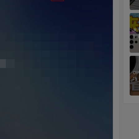
来
到
O
巧