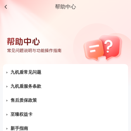
帮助中心
首页
分类
购物车
我的
九机盾常见问题
•
九机盾常见问题
九机盾服务条款
•
手表Care+服务条款
售后质保政策
•
•
Care+(watchOS)服务条款
潮流奢品/服饰箱包鞋帽、美妆护肤、宠物生活售后质保
至臻权益卡
•
•
•
华为儿童手表Care+服务介绍
美食生鲜质保
权益金兑换规则V0.1
新手指南