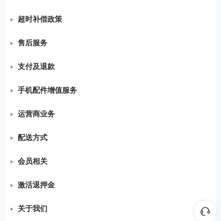
•
•
•
•
Care+服务条款
键盘一年质保政策
权益金兑换规则 V0.2
九机会员注册须知
超时补偿政策
•
•
•
•
•
安心盾服务条款
键鼠套装两年质保政策
权益金兑换规则V1.0
九机交易条款
超时补偿政策
售后服务
•
•
•
•
碎屏保服务条款
拓展坞质保政策
九机优惠券使用说明
国家“三包”质保政策
支付及退款
•
•
•
•
•
电池保服务条款
散热器质保政策
九机隐私政策
售后安心保服务条款
在线支付
手机配件增值服务
•
•
•
•
•
延长保服务条款
刻录机/光驱质保政策
售后碎屏保服务条款
分期介绍
保护壳年包服务
运营商业务
•
•
•
•
•
•
联想手表Care+
转接线售后政策
售后后盖保服务条款
退款介绍
DIY保护壳及年包服务
家庭有线宽带业务服务协议
配送方式
•
•
•
•
•
•
•
手表延长保服务条款
游戏手柄质保政策
售后免邮服务
发票制度说明
保护壳/保护膜半价复购服务
客户入网服务协议
九机秒送
会员相关
•
•
•
•
•
•
笔记本意外保服务条款
路由器一年质保政策
软件维护终身免费服务
贴膜年包服务
快递运输
评价获得积分规则说明
激活退押金
•
•
•
•
•
•
笔记本延长保服务条款
交换机质保政策
售后电池保服务条款
贴膜30天质保换新服务 V1.1
九机学生特权
商品激活退押金流程
关于我们