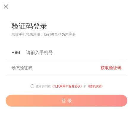
验证码登录
若该手机号未注册，我们将自动为您注册
+86
获取验证码
查看并同意
《九机网用户服务协议》
和
《隐私政策》
登 录