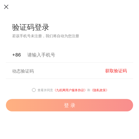
验证码登录
若该手机号未注册，我们将自动为您注册
+86
获取验证码
查看并同意
《九机网用户服务协议》
和
《隐私政策》
登 录