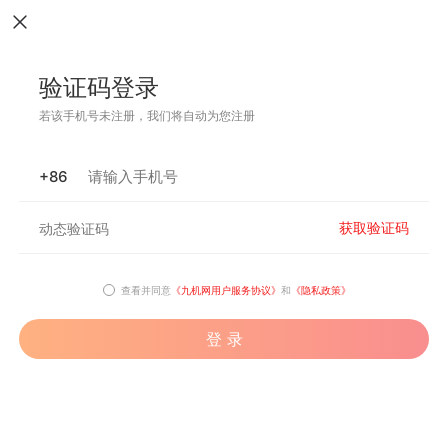
验证码登录
若该手机号未注册，我们将自动为您注册
+86
获取验证码
查看并同意
《九机网用户服务协议》
和
《隐私政策》
登 录