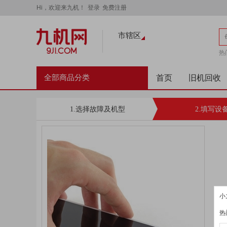
Hi，欢迎来九机！
登录
免费注册
市辖区
热
No
全部商品分类
首页
旧机回收
1.选择故障及机型
2.填写设
小
热