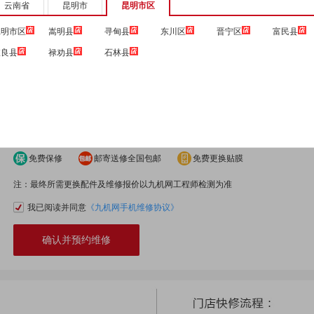
选择颜色：
云南省
昆明市
昆明市区
银色
金色
玫瑰金
深空灰
昆明市区
嵩明县
寻甸县
东川区
晋宁区
富民县
宜良县
禄劝县
石林县
选择屏幕
完好程度
置换
外屏碎裂(触摸、显示正常)">
内屏碎裂(触摸、液晶坏)">
服务
支持服务：
免费保修
邮寄送修全国包邮
免费更换贴膜
注：最终所需更换配件及维修报价以九机网工程师检测为准
我已阅读并同意
《九机网手机维修协议》
确认并预约维修