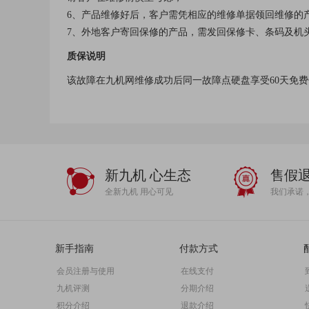
6、产品维修好后，客户需凭相应的维修单据领回维修的
7、外地客户寄回保修的产品，需发回保修卡、条码及机
质保说明
该故障在九机网维修成功后同一故障点硬盘享受60天免
新九机 心生态
售假
全新九机 用心可见
我们承诺
新手指南
付款方式
会员注册与使用
在线支付
九机评测
分期介绍
积分介绍
退款介绍