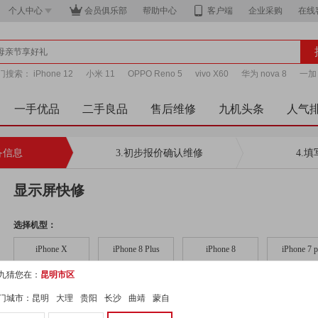
个人中心
会员俱乐部
帮助中心
客户端
企业采购
在线
门搜索：
iPhone 12
小米 11
OPPO Reno 5
vivo X60
华为 nova 8
一加 
te 9
一手优品
二手良品
售后维修
九机头条
人气
备信息
3.初步报价确认维修
4.
显示屏快修
选择机型：
iPhone X
iPhone 8 Plus
iPhone 8
iPhone 7 p
九猜您在：
昆明市区
iPhone 6s
iPhone 6 Plus
iPhone 6
iPhone 5
门城市：
昆明
大理
贵阳
长沙
曲靖
蒙自