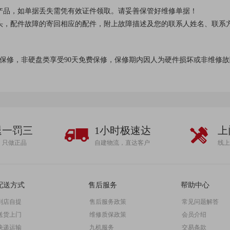
产品，如单据丢失需凭有效证件领取。请妥善保管好维修单据！
头，配件故障的寄回相应的配件，附上故障描述及您的联系人姓名、联系
费保修，非硬盘类享受90天免费保修，保修期内因人为硬件损坏或非维修
退一罚三
1小时极速达
上
，只做正品
自建物流，直达客户
线上
配送方式
售后服务
帮助中心
到店自提
售后服务政策
常见问题解答
送货上门
维修质保政策
会员介绍
快递运输
九机服务
交易条款