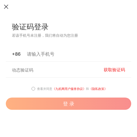
验证码登录
若该手机号未注册，我们将自动为您注册
+86
获取验证码
查看并同意
《九机网用户服务协议》
和
《隐私政策》
登 录