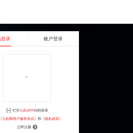
码登录
账户登录
获取动态密码
确认
《九机网用户服务协议》
和
《隐私政策》
打开
九机APP
扫码登录
登 录
《九机网用户服务协议》
和
《隐私政策》
立即注册