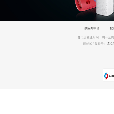
供应商申请
|
配
各门店营业时间
:
周一至周日
网站ICP备案号
:
滇IC