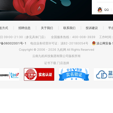
QQ
送方式
|
招聘信息
|
关于我们
|
联系我们
|
投诉建议
|
平
 09:00-21:30（参见具体门店）
全国服务热线
:
400-008-3939
工作时间
P备06002001号-1
电信业务经营许可证
:
滇B2-20180054号
滇公网安备 5
Copyright © 2006 - 2026 九机网 All Rights Reserved
云南九机科技集团有限公司版权所有
证书下载
门店选择