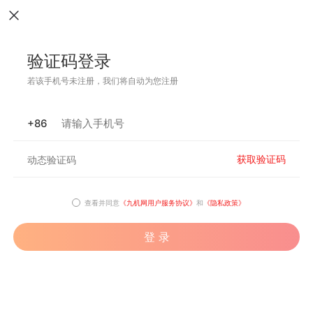
验证码登录
若该手机号未注册，我们将自动为您注册
+86
获取验证码
查看并同意
《九机网用户服务协议》
和
《隐私政策》
登 录