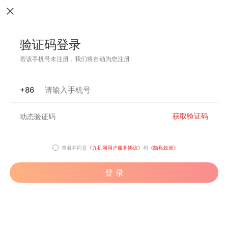
验证码登录
若该手机号未注册，我们将自动为您注册
+86
获取验证码
查看并同意
《九机网用户服务协议》
和
《隐私政策》
登 录