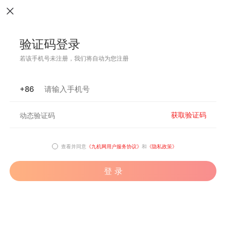
验证码登录
若该手机号未注册，我们将自动为您注册
+86
获取验证码
查看并同意
《九机网用户服务协议》
和
《隐私政策》
登 录