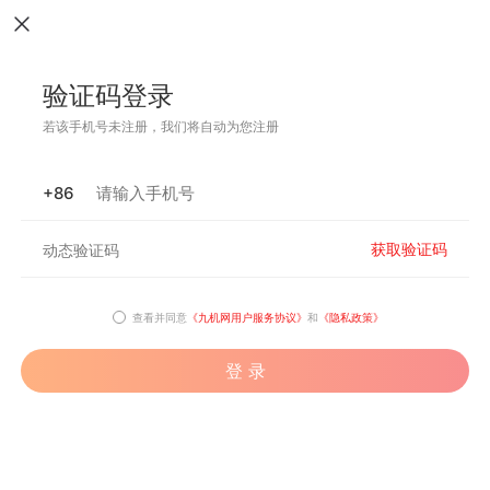
验证码登录
若该手机号未注册，我们将自动为您注册
+86
获取验证码
查看并同意
《九机网用户服务协议》
和
《隐私政策》
登 录