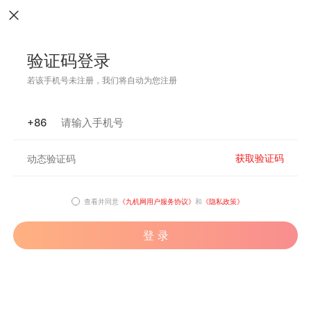
验证码登录
若该手机号未注册，我们将自动为您注册
+86
获取验证码
查看并同意
《九机网用户服务协议》
和
《隐私政策》
登 录