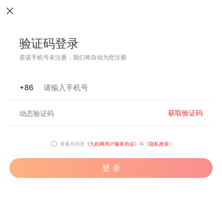
验证码登录
若该手机号未注册，我们将自动为您注册
+86
获取验证码
查看并同意
《九机网用户服务协议》
和
《隐私政策》
登 录