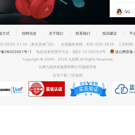
QQ
送方式
|
招聘信息
|
关于我们
|
联系我们
|
投诉建议
|
平
 09:00-21:30（参见具体门店）
全国服务热线
:
400-008-3939
工作时间
P备06002001号-1
电信业务经营许可证
:
滇B2-20180054号
滇公网安备 5
Copyright © 2006 - 2026 九机网 All Rights Reserved
云南九机科技集团有限公司版权所有
证书下载
门店选择