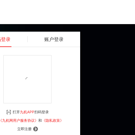
码登录
账户登录
获取动态密码
确认
《九机网用户服务协议》
和
《隐私政策》
打开
九机APP
扫码登录
登 录
《九机网用户服务协议》
和
《隐私政策》
立即注册