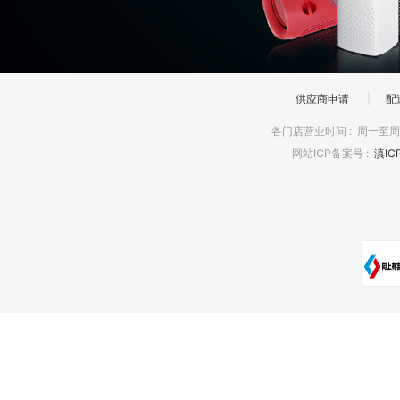
供应商申请
|
配
各门店营业时间
:
周一至周日
网站ICP备案号
:
滇IC