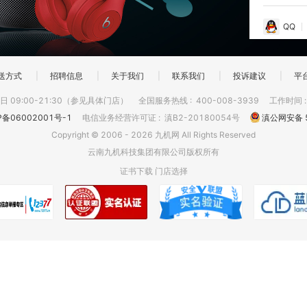
QQ
送方式
|
招聘信息
|
关于我们
|
联系我们
|
投诉建议
|
平
 09:00-21:30（参见具体门店）
全国服务热线
:
400-008-3939
工作时间
P备06002001号-1
电信业务经营许可证
:
滇B2-20180054号
滇公网安备 5
Copyright © 2006 - 2026 九机网 All Rights Reserved
云南九机科技集团有限公司版权所有
证书下载
门店选择