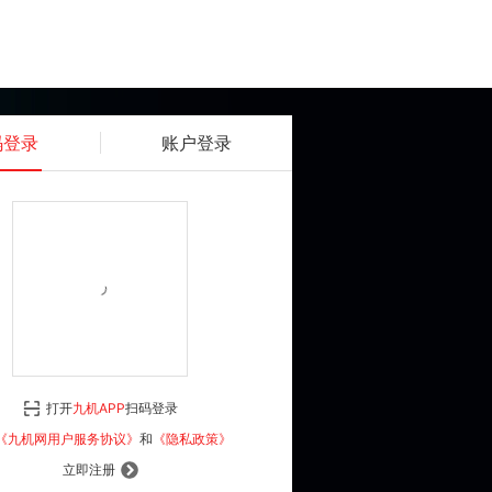
码登录
账户登录
获取动态密码
确认
《九机网用户服务协议》
和
《隐私政策》
打开
九机APP
扫码登录
登 录
《九机网用户服务协议》
和
《隐私政策》
立即注册