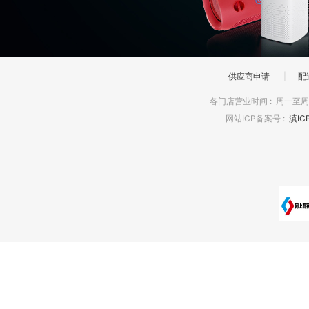
供应商申请
|
配
各门店营业时间
:
周一至周日
网站ICP备案号
:
滇IC