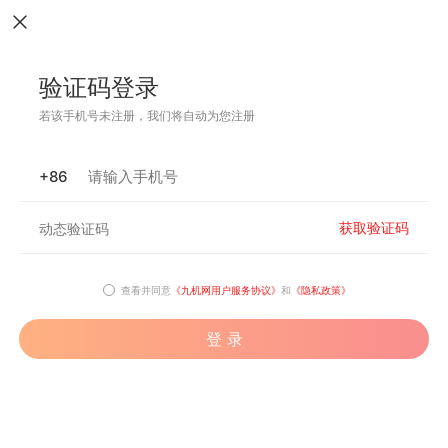
验证码登录
若该手机号未注册，我们将自动为您注册
+86
获取验证码
查看并同意
《九机网用户服务协议》
和
《隐私政策》
登 录