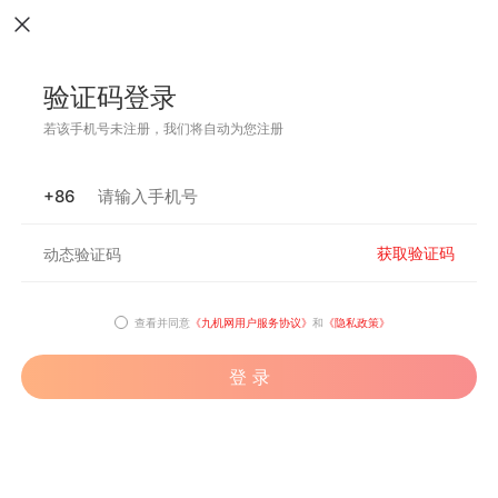
验证码登录
若该手机号未注册，我们将自动为您注册
+86
获取验证码
查看并同意
《九机网用户服务协议》
和
《隐私政策》
登 录