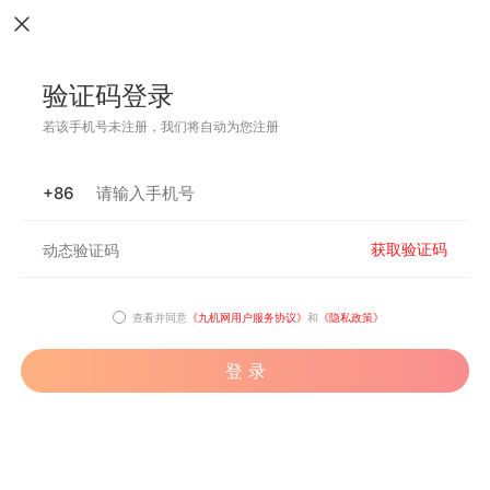
验证码登录
若该手机号未注册，我们将自动为您注册
+86
获取验证码
查看并同意
《九机网用户服务协议》
和
《隐私政策》
登 录