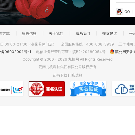
QQ
送方式
|
招聘信息
|
关于我们
|
联系我们
|
投诉建议
|
平
 09:00-21:30（参见具体门店）
全国服务热线
:
400-008-3939
工作时间
P备06002001号-1
电信业务经营许可证
:
滇B2-20180054号
滇公网安备 5
Copyright © 2006 - 2026 九机网 All Rights Reserved
云南九机科技集团有限公司版权所有
证书下载
门店选择