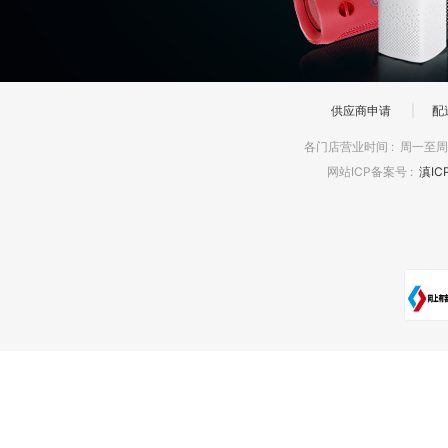
供应商申请
|
配
各门店营业时间
:
周一至周日
网站ICP备案号
:
滇IC