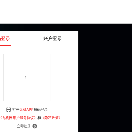
码登录
账户登录
获取动态密码
确认
《九机网用户服务协议》
和
《隐私政策》
打开
九机APP
扫码登录
登 录
《九机网用户服务协议》
和
《隐私政策》
立即注册