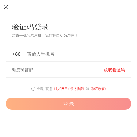
验证码登录
若该手机号未注册，我们将自动为您注册
+86
获取验证码
查看并同意
《九机网用户服务协议》
和
《隐私政策》
登 录