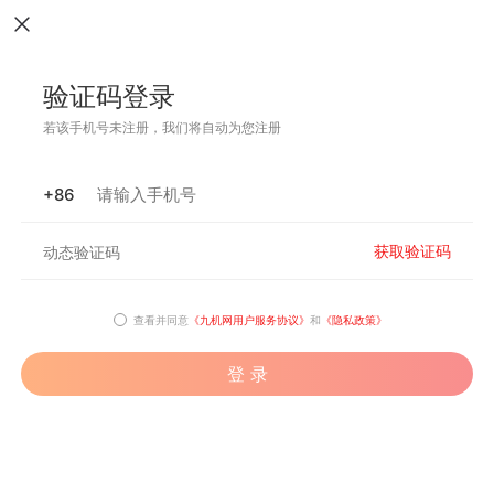
验证码登录
若该手机号未注册，我们将自动为您注册
+86
获取验证码
查看并同意
《九机网用户服务协议》
和
《隐私政策》
登 录