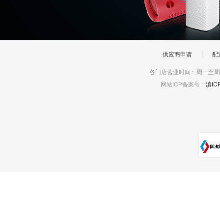
供应商申请
|
配
各门店营业时间
:
周一至周日
网站ICP备案号
:
滇IC