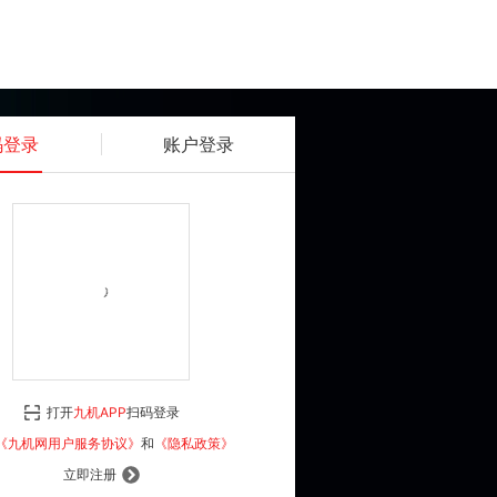
码登录
账户登录
获取动态密码
确认
《九机网用户服务协议》
和
《隐私政策》
打开
九机APP
扫码登录
登 录
《九机网用户服务协议》
和
《隐私政策》
立即注册