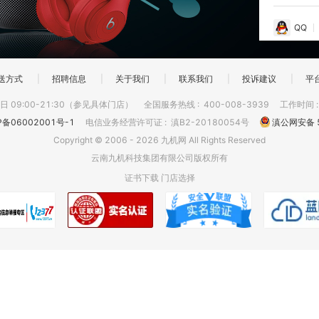
QQ
送方式
|
招聘信息
|
关于我们
|
联系我们
|
投诉建议
|
平
 09:00-21:30（参见具体门店）
全国服务热线
:
400-008-3939
工作时间
P备06002001号-1
电信业务经营许可证
:
滇B2-20180054号
滇公网安备 5
Copyright © 2006 - 2026 九机网 All Rights Reserved
云南九机科技集团有限公司版权所有
证书下载
门店选择