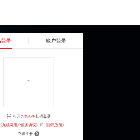
码登录
账户登录
获取动态密码
确认
《九机网用户服务协议》
和
《隐私政策》
打开
九机APP
扫码登录
登 录
《九机网用户服务协议》
和
《隐私政策》
立即注册