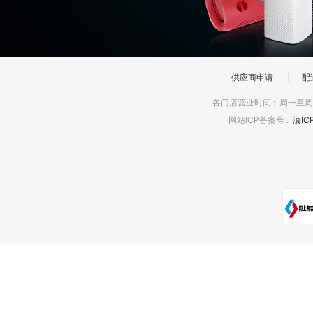
供应商申请
|
配
各门店营业时间
:
周一至周日
网站ICP备案号
:
滇IC