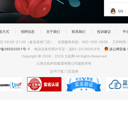
QQ
送方式
|
招聘信息
|
关于我们
|
联系我们
|
投诉建议
|
平
 09:00-21:30（参见具体门店）
全国服务热线
:
400-008-3939
工作时间
P备06002001号-1
电信业务经营许可证
:
滇B2-20180054号
滇公网安备 5
Copyright © 2006 - 2026 九机网 All Rights Reserved
云南九机科技集团有限公司版权所有
证书下载
门店选择