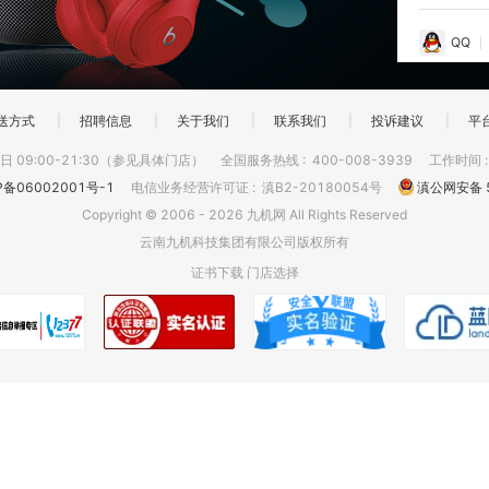
QQ
送方式
|
招聘信息
|
关于我们
|
联系我们
|
投诉建议
|
平
 09:00-21:30（参见具体门店）
全国服务热线
:
400-008-3939
工作时间
P备06002001号-1
电信业务经营许可证
:
滇B2-20180054号
滇公网安备 5
Copyright © 2006 - 2026 九机网 All Rights Reserved
云南九机科技集团有限公司版权所有
证书下载
门店选择