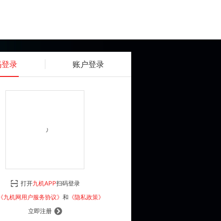
码登录
账户登录
获取动态密码
确认
《九机网用户服务协议》
和
《隐私政策》
打开
九机APP
扫码登录
登 录
《九机网用户服务协议》
和
《隐私政策》
立即注册