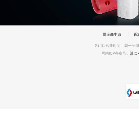
供应商申请
|
配
各门店营业时间
:
周一至周日
网站ICP备案号
:
滇IC