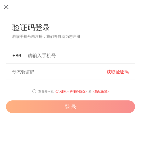
验证码登录
若该手机号未注册，我们将自动为您注册
+86
获取验证码
查看并同意
《九机网用户服务协议》
和
《隐私政策》
登 录