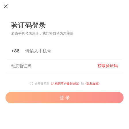
验证码登录
若该手机号未注册，我们将自动为您注册
+86
获取验证码
查看并同意
《九机网用户服务协议》
和
《隐私政策》
登 录