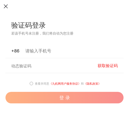
验证码登录
若该手机号未注册，我们将自动为您注册
+86
获取验证码
查看并同意
《九机网用户服务协议》
和
《隐私政策》
登 录