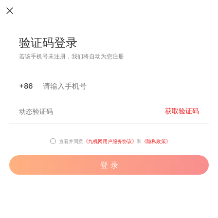
验证码登录
若该手机号未注册，我们将自动为您注册
+86
获取验证码
查看并同意
《九机网用户服务协议》
和
《隐私政策》
登 录