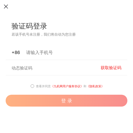
验证码登录
若该手机号未注册，我们将自动为您注册
+86
获取验证码
查看并同意
《九机网用户服务协议》
和
《隐私政策》
登 录