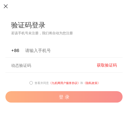
验证码登录
若该手机号未注册，我们将自动为您注册
+86
获取验证码
查看并同意
《九机网用户服务协议》
和
《隐私政策》
登 录