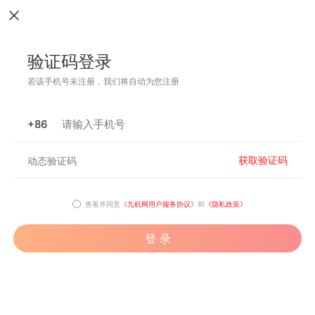
验证码登录
若该手机号未注册，我们将自动为您注册
+86
获取验证码
查看并同意
《九机网用户服务协议》
和
《隐私政策》
登 录