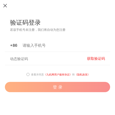
验证码登录
若该手机号未注册，我们将自动为您注册
+86
获取验证码
查看并同意
《九机网用户服务协议》
和
《隐私政策》
登 录