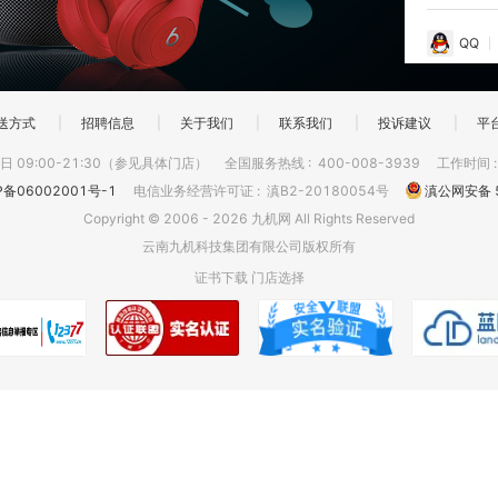
QQ
送方式
|
招聘信息
|
关于我们
|
联系我们
|
投诉建议
|
平
 09:00-21:30（参见具体门店）
全国服务热线
:
400-008-3939
工作时间
P备06002001号-1
电信业务经营许可证
:
滇B2-20180054号
滇公网安备 5
Copyright © 2006 - 2026 九机网 All Rights Reserved
云南九机科技集团有限公司版权所有
证书下载
门店选择