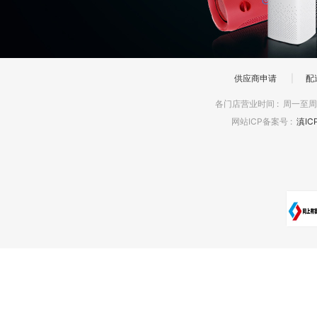
供应商申请
|
配
各门店营业时间
:
周一至周日
网站ICP备案号
:
滇IC