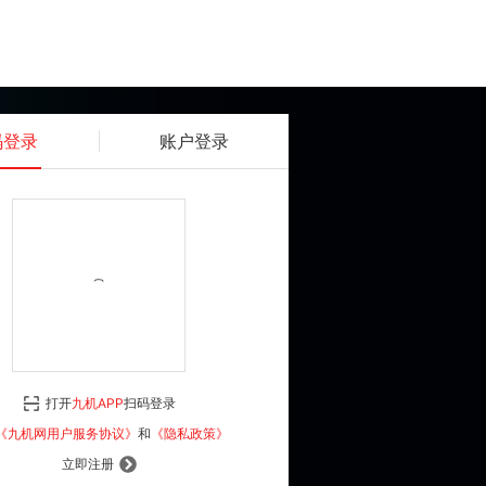
码登录
账户登录
获取动态密码
确认
《九机网用户服务协议》
和
《隐私政策》
打开
九机APP
扫码登录
登 录
《九机网用户服务协议》
和
《隐私政策》
立即注册