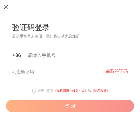
验证码登录
若该手机号未注册，我们将自动为您注册
+86
获取验证码
查看并同意
《九机网用户服务协议》
和
《隐私政策》
登 录