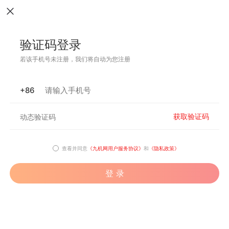
验证码登录
若该手机号未注册，我们将自动为您注册
+86
获取验证码
查看并同意
《九机网用户服务协议》
和
《隐私政策》
登 录