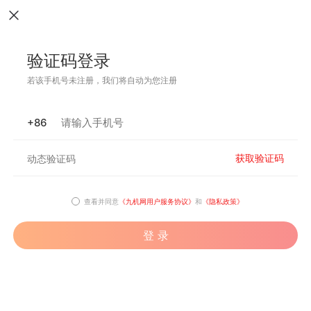
验证码登录
若该手机号未注册，我们将自动为您注册
+86
获取验证码
查看并同意
《九机网用户服务协议》
和
《隐私政策》
登 录