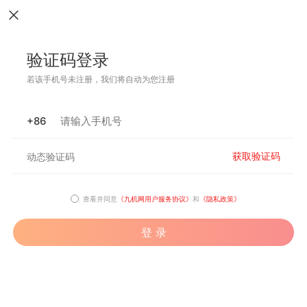
验证码登录
若该手机号未注册，我们将自动为您注册
+86
获取验证码
查看并同意
《九机网用户服务协议》
和
《隐私政策》
登 录