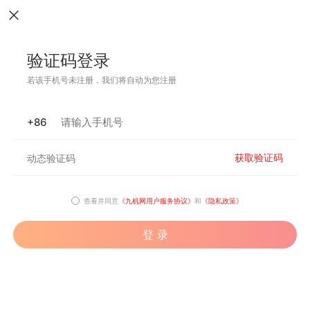
验证码登录
若该手机号未注册，我们将自动为您注册
+86
获取验证码
查看并同意
《九机网用户服务协议》
和
《隐私政策》
登 录