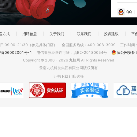
QQ
送方式
|
招聘信息
|
关于我们
|
联系我们
|
投诉建议
|
平
 09:00-21:30（参见具体门店）
全国服务热线
:
400-008-3939
工作时间
P备06002001号-1
电信业务经营许可证
:
滇B2-20180054号
滇公网安备 5
Copyright © 2006 - 2026 九机网 All Rights Reserved
云南九机科技集团有限公司版权所有
证书下载
门店选择