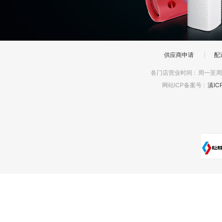
供应商申请
|
配
各门店营业时间
:
周一至周日
网站ICP备案号
:
滇IC