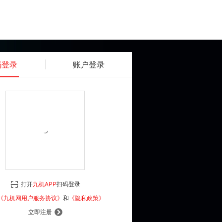
码登录
账户登录
获取动态密码
确认
《九机网用户服务协议》
和
《隐私政策》
打开
九机APP
扫码登录
登 录
《九机网用户服务协议》
和
《隐私政策》
立即注册