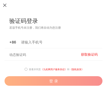
验证码登录
若该手机号未注册，我们将自动为您注册
+86
获取验证码
查看并同意
《九机网用户服务协议》
和
《隐私政策》
登 录