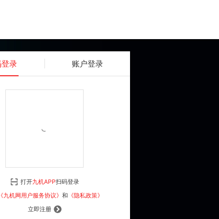
码登录
账户登录
获取动态密码
确认
《九机网用户服务协议》
和
《隐私政策》
打开
九机APP
扫码登录
登 录
《九机网用户服务协议》
和
《隐私政策》
立即注册