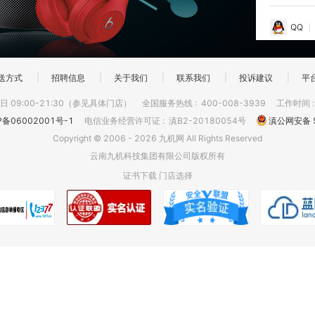
QQ
送方式
|
招聘信息
|
关于我们
|
联系我们
|
投诉建议
|
平
 09:00-21:30（参见具体门店）
全国服务热线
:
400-008-3939
工作时间
P备06002001号-1
电信业务经营许可证
:
滇B2-20180054号
滇公网安备 5
Copyright © 2006 - 2026 九机网 All Rights Reserved
云南九机科技集团有限公司版权所有
证书下载
门店选择