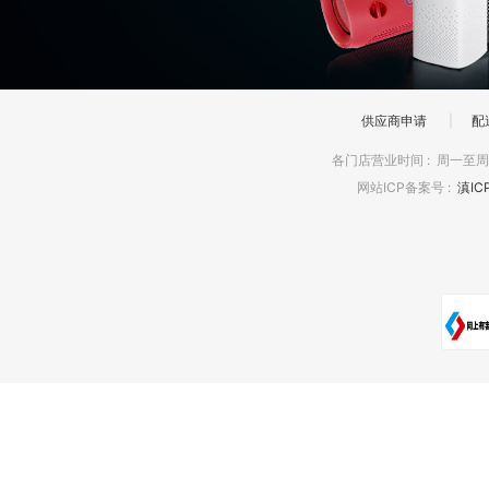
供应商申请
|
配
各门店营业时间
:
周一至周日
网站ICP备案号
:
滇IC