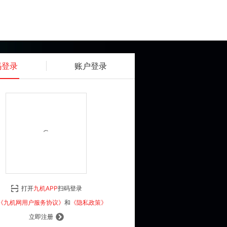
码登录
账户登录
获取动态密码
确认
《九机网用户服务协议》
和
《隐私政策》
打开
九机APP
扫码登录
登 录
《九机网用户服务协议》
和
《隐私政策》
立即注册