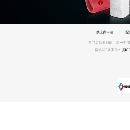
供应商申请
|
配
各门店营业时间
:
周一至周日
网站ICP备案号
:
滇IC