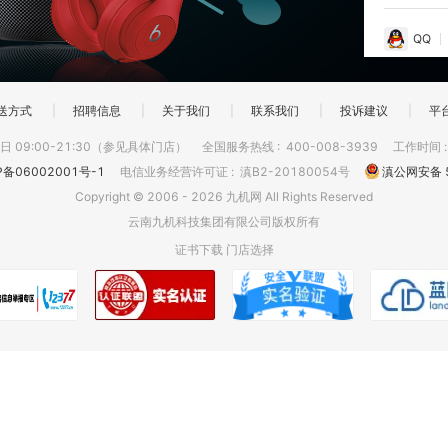
QQ
送方式
|
招聘信息
|
关于我们
|
联系我们
|
投诉建议
|
平
 09:00-21:30（参见具体门店）
全国服务热线
:
400-008-3939
工作时间
P备06002001号-1
电信业务经营许可证
:
滇B2-20180054号
滇公网安备 5
Copyright © 2006 - 2026 九机网 All Rights Reserved
云南九机科技集团有限公司版权所有
证书下载
门店选择